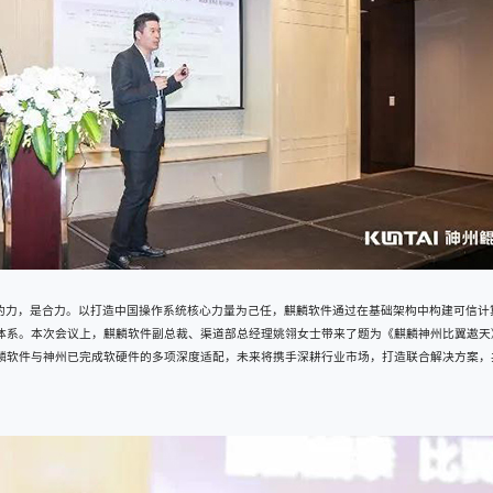
的力，是合力。以打造中国操作系统核心力量为己任，麒麟软件通过在基础架构中构建可信计
体系。本次会议上，麒麟软件副总裁、渠道部总经理姚翎女士带来了题为《麒麟神州比翼遨天
麟软件与神州已完成软硬件的多项深度适配，未来将携手深耕行业市场，打造联合解决方案，