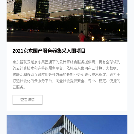
2021京东国产服务器集采入围项目
京东智联云是京东集团旗下的云计算综合服务提供商，拥有全球领先
的云计算技术和完整的服务平台。依托京东集团在云计算、大数据、
物联网和移动互联应用等多方面的长期业务实践和技术积淀，致力于
打造社会化的云服务平台，向全社会提供安全、专业、稳定、便捷的
云服务。
查看详情