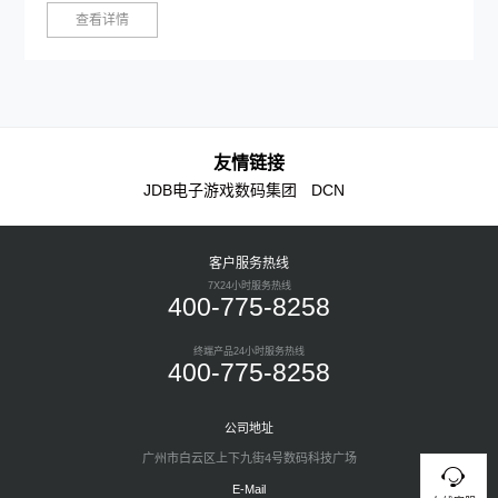
查看详情
友情链接
JDB电子游戏数码集团
DCN
客户服务热线
7X24小时服务热线
400-775-8258
终端产品24小时服务热线
400-775-8258
公司地址
广州市白云区上下九街4号数码科技广场
E-Mail