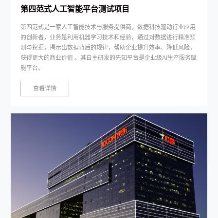
第四范式人工智能平台测试项目
第四范式是一家人工智能技术与服务提供商，数据科技驱动行业应用
的创新者，业务是利用机器学习技术和经验，通过对数据进行精准预
测与挖掘，揭示出数据背后的规律，帮助企业提升效率、降低风险，
获得更大的商业价值 。其自主研发的先知平台是企业级AI生产服务赋
能平台。
查看详情