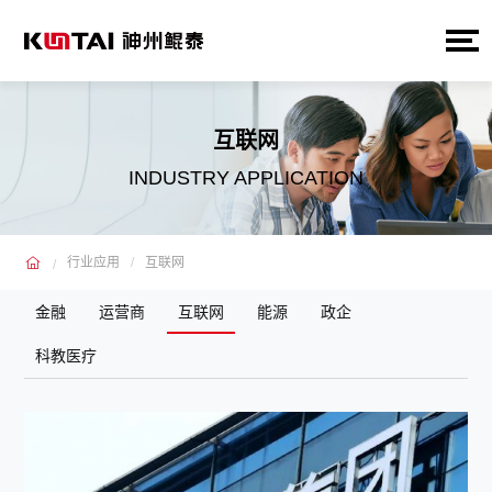
互联网
INDUSTRY APPLICATION
行业应用
互联网
金融
运营商
互联网
能源
政企
科教医疗