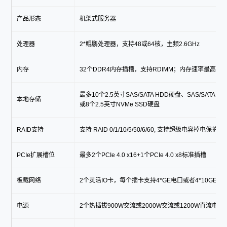
产品形态
机架式服务器
处理器
2*鲲鹏处理器，支持48或64核，主频2.6GHz
内存
32个DDR4内存插槽，支持RDIMM；内存速率最高支持293
最多10个2.5英寸SAS/SATA HDD硬盘、SAS/SATA S
本地存储
或8个2.5英寸NVMe SSD硬盘
RAID支持
支持 RAID 0/1/10/5/50/6/60, 支持超级电容掉电保护
PCIe扩展槽位
最多2个PCIe 4.0 x16+1个PCIe 4.0 x8标准插槽
板载网络
2个灵活IO卡，每个插卡支持4*GE电口或者4*10GE光口
电源
2个热插拔900W交流或2000W交流或1200W直流电源