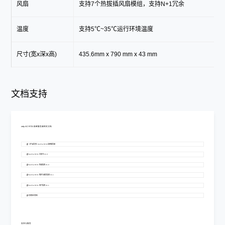
风扇
支持7个热拔插风扇模组，支持N+1冗余
温度
支持5℃~35℃运行环境温度
尺寸(宽x深x高)
435.6mm x 790 mm x 43 mm
文档支持
zoty AC R721 高密服务器相关文档
【产品彩页】KunTai R721高密服务器
KunTai R721 白皮书 V1.0
KunTai R721 快速指南 V1.0
KunTai R721 维护与服务指南 V1.1
KunTai R721 用户指南 V1.1
其他技术资料
支持与服务