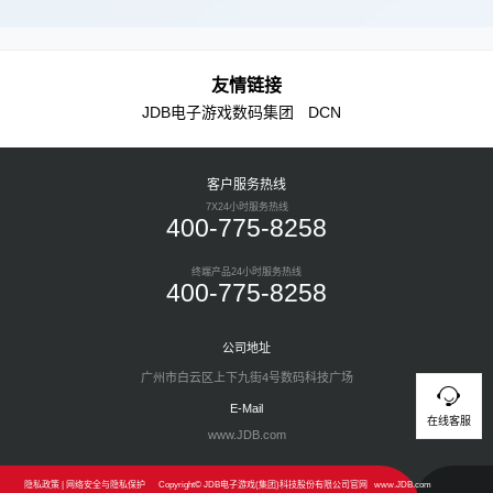
友情链接
JDB电子游戏数码集团
DCN
客户服务热线
7X24小时服务热线
400-775-8258
终端产品24小时服务热线
400-775-8258
公司地址
广州市白云区上下九街4号数码科技广场
E-Mail
在线客服
www.JDB.com
隐私政策
|
网络安全与隐私保护
Copyright© JDB电子游戏(集团)科技股份有限公司官网
www.JDB.com